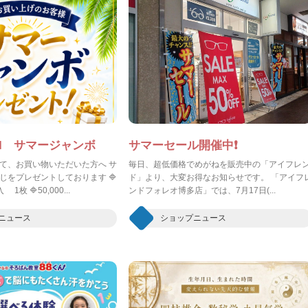
KI サマージャンボ
サマーセール開催中❗
て、お買い物いただいた方へ サ
毎日、超低価格でめがねを販売中の「アイフレ
じをプレゼントしております 🔷
ド」より、大変お得なお知らせです。 「アイフ
1枚 🔷50,000...
ンドフォレオ博多店」では、7月17日(...
ニュース
ショップニュース