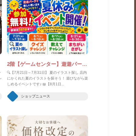
2階【ゲームセンター】遊遊パーク🌞参加無料！夏休みイベント開催！🌴
ン
🔍【7月21日～7月31日】 夏のイラスト探し 店内
レ
にかくれた夏のイラストを探そう！ 遊びながら楽
しめるイベントです♪ 📖【8月1日...
ショップニュース