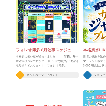
フォレオ博多 8月催事スケジュール
本格風水LI
本格的に暑い夏が始まりました！！ 皆様、熱中
日頃の感謝を込め
症対策は万全ですか？ 暑い日に負けない商品を
マージャンボ宝く
取り揃えております！ フォレオ博多...
3,000円以上ご購入 
キャンペーン・イベント
ショップ