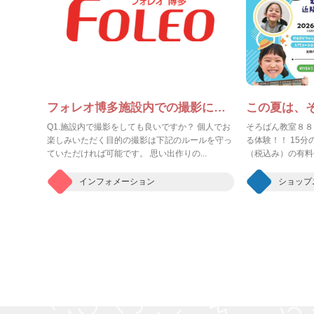
フォレオ博多施設内での撮影に関するFAQ
Q1.施設内で撮影をしても良いですか？ 個人でお
そろばん教室８８
楽しみいただく目的の撮影は下記のルールを守っ
る体験！！ 15分
ていただければ可能です。 思い出作りの...
（税込み）の有料体
インフォメーション
ショップ