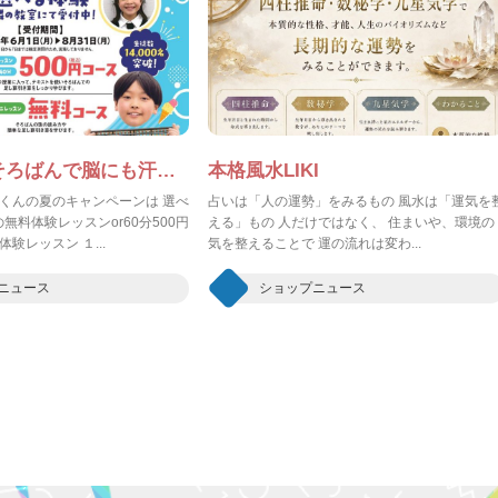
この夏は、そろばんで脳にも汗をかこう！
本格風水LIKI
くんの夏のキャンペーンは 選べ
占いは「人の運勢」をみるもの 風水は「運気を
の無料体験レッスンor60分500円
える」もの 人だけではなく、 住まいや、環境の
験レッスン １...
気を整えることで 運の流れは変わ...
ニュース
ショップニュース