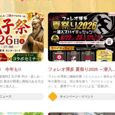
I 今年も!!
フォレオ博多 夏祭り2026 ～潜入スパ
入場無料】孔子祭 学び・楽しみ・
フォレオ博多に極秘任務（ミッション）発令⚠️ 
日 風水や開運に興味のある方は
年の夏祭りは、頭と体を使う「スパイミッショ
ご友人と...
ン」と、豪華アーティストによる「音楽LIV...
ニュース
キャンペーン・イベント