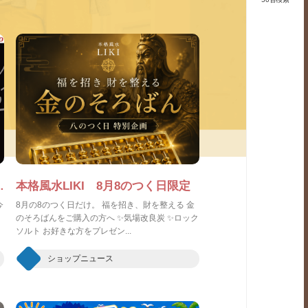
イミッション～ 開催決定！
本格風水LIKI 8月8のつく日限定
今
8月の8のつく日だけ。 福を招き、財を整える 金
のそろばんをご購入の方へ ✨気場改良炭 ✨ロック
ソルト お好きな方をプレゼン...
ショップニュース