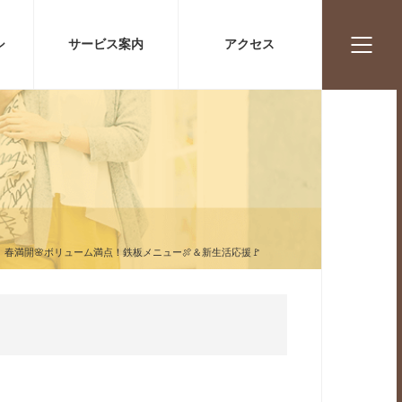
シ
サービス案内
アクセス
春満開🌸ボリューム満点！鉄板メニュー🍖＆新生活応援🚩