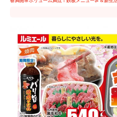
春満開🌸ボリューム満点！鉄板メニュー🍖＆新生活